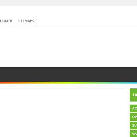
CLAIMER
SITEMAPS
L
AC
OP
SU
VI