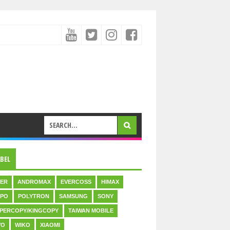
ABEL
ER
ANDROMAX
EVERCOSS
HIMAX
PO
POLYTRON
SAMSUNG
SONY
PERCOPY/KINGCOPY
TAIWAN MOBILE
VO
WIKO
XIAOMI