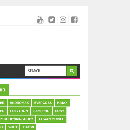
ABEL
ER
ANDROMAX
EVERCOSS
HIMAX
PO
POLYTRON
SAMSUNG
SONY
PERCOPY/KINGCOPY
TAIWAN MOBILE
VO
WIKO
XIAOMI