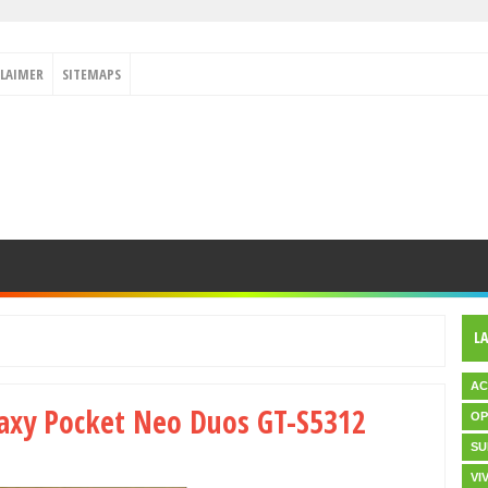
CLAIMER
SITEMAPS
L
AC
axy Pocket Neo Duos GT-S5312
OP
SU
VI